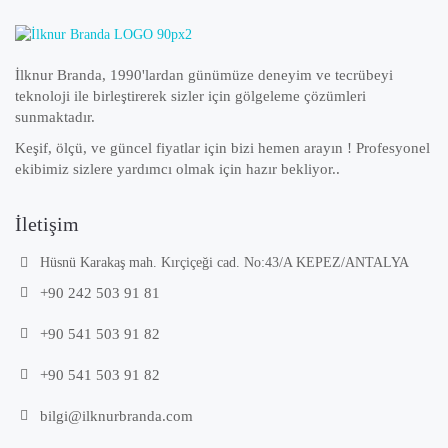
İlknur Branda, 1990'lardan günümüze deneyim ve tecrübeyi
teknoloji ile birleştirerek sizler için gölgeleme çözümleri
sunmaktadır.
Keşif, ölçü, ve güncel fiyatlar için bizi hemen arayın ! Profesyonel
ekibimiz sizlere yardımcı olmak için hazır bekliyor..
İletişim
Hüsnü Karakaş mah. Kırçiçeği cad. No:43/A KEPEZ/ANTALYA
+90 242 503 91 81
+90 541 503 91 82
+90 541 503 91 82
bilgi@ilknurbranda.com