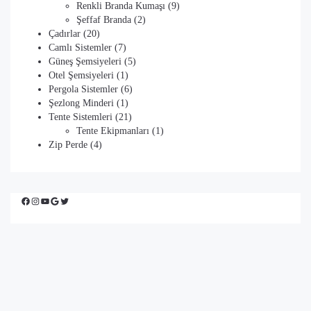
ürün
9
Renkli Branda Kumaşı
9
2
ürün
Şeffaf Branda
2
20
ürün
Çadırlar
20
ürün
7
Camlı Sistemler
7
ürün
5
Güneş Şemsiyeleri
5
1
ürün
Otel Şemsiyeleri
1
ürün
6
Pergola Sistemler
6
1
ürün
Şezlong Minderi
1
ürün
21
Tente Sistemleri
21
ürün
1
Tente Ekipmanları
1
4
ürün
Zip Perde
4
ürün
Facebook
Instagram
YouTube
Google
Twitter