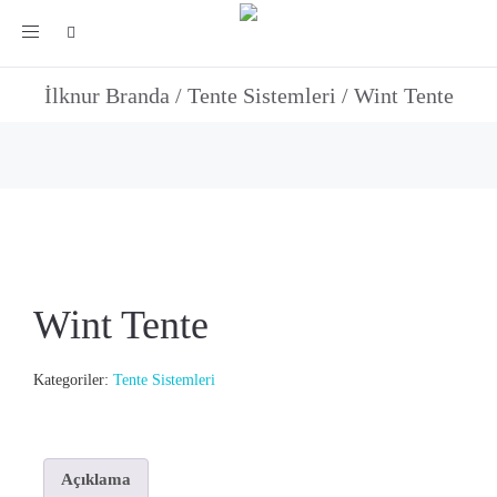
Toggle
Wint Tente
navigation
İlknur Branda
/
Tente Sistemleri
/
Wint Tente
Wint Tente
Kategoriler:
Tente Sistemleri
Açıklama