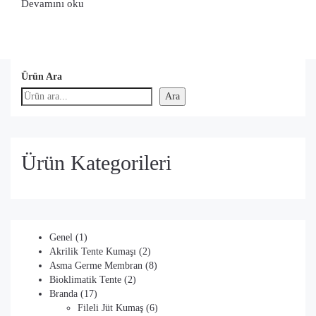
Devamını oku
Ürün Ara
Ara
Ürün Kategorileri
1
Genel
1
ürün
2
Akrilik Tente Kumaşı
2
ürün
8
Asma Germe Membran
8
2
ürün
Bioklimatik Tente
2
17
ürün
Branda
17
ürün
6
Fileli Jüt Kumaş
6