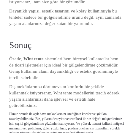
istiyorsanız, tam size göre bir çözümdür.
Dayanıklı yapısı, estetik tasarımı ve kolay kullanımıyla bu
tenteler sadece bir gölgelendirme ürünü değil, aynı zamanda
yaşam alanlarınıza değer katan bir yatırımdır.
Sonuç
Özetle,
Wint tente
sistemleri hem bireysel kullanıcılar hem
de ticari işletmeler için ideal bir gölgelendirme çözümüdür.
Geniş kullanım alanı, dayanıklılığı ve estetik görünümüyle
tercih sebebidir.
Dış mekânlarınızı dört mevsim konforlu bir şekilde
kullanmak istiyorsanız, Wint tente modellerini tercih ederek
yaşam alanlarınızı daha işlevsel ve estetik hale
getirebilirsiniz.
İlknur branda
ile açık hava mekanlarınızı istediğiniz konfor ve şıklıkta
tasarlayabilirsiniz. Biz, yılların deneyim ve tecrübesi ile siz değerli müşterilerimiz
için çeşitli gölgelendirme çözümleri sunuyoruz. Ve yüksek hizmet kalitesi, müşteri
memnuniyeti politikası, güler yüzlü, hızlı, profesyonel servis hizmetleri, sürekli
gelişim vizyonu ile sizlere en iyiyi sunmayı hedeflemektedir.