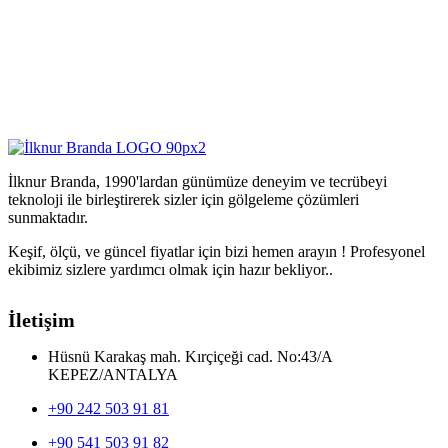
İlknur Branda, 1990'lardan günümüze deneyim ve tecrübeyi
teknoloji ile birleştirerek sizler için gölgeleme çözümleri
sunmaktadır.
Keşif, ölçü, ve güncel fiyatlar için bizi hemen arayın ! Profesyonel
ekibimiz sizlere yardımcı olmak için hazır bekliyor..
İletişim
Hüsnü Karakaş mah. Kırçiçeği cad. No:43/A
KEPEZ/ANTALYA
+90 242 503 91 81
+90 541 503 91 82