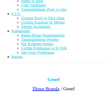
Haber ve Blog
Ürün Tanıtımları
Tamamladığımız Proje ve işler
S.S.S.
Ücretsiz Keşif ve Ölçü Alma
Ücretsiz Kurulum Ve Montaj
Ödeme Seçenekleri
Hakkımızda
Banka Hesap Numaralarımız
Tamamladığımız Projeler
Site Kullanım Şartları
Gizlilik Politikamız ve KVKK
Site Çerez Politikamız
İletişim
Genel
İlknur Branda
/
Genel