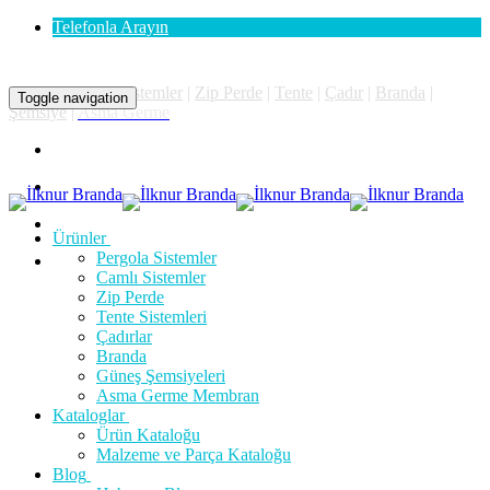
Telefonla Arayın
Pergola
|
Camlı Sistemler
|
Zip Perde
|
Tente
|
Çadır
|
Branda
|
Toggle navigation
Şemsiye
|
Asma Germe
Ürünler
Pergola Sistemler
Camlı Sistemler
Zip Perde
Tente Sistemleri
Çadırlar
Branda
Güneş Şemsiyeleri
Asma Germe Membran
Kataloglar
Ürün Kataloğu
Malzeme ve Parça Kataloğu
Blog