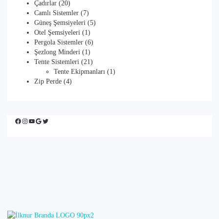
20
ürün
Çadırlar
20
ürün
7
Camlı Sistemler
7
ürün
5
Güneş Şemsiyeleri
5
1
ürün
Otel Şemsiyeleri
1
ürün
6
Pergola Sistemler
6
1
ürün
Şezlong Minderi
1
ürün
21
Tente Sistemleri
21
ürün
1
Tente Ekipmanları
1
4
ürün
Zip Perde
4
ürün
Facebook
Instagram
YouTube
Google
Twitter