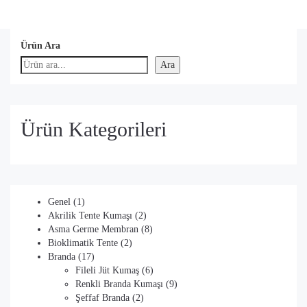
Ürün Ara
Ara
Ürün Kategorileri
1
Genel
1
ürün
2
Akrilik Tente Kumaşı
2
ürün
8
Asma Germe Membran
8
2
ürün
Bioklimatik Tente
2
17
ürün
Branda
17
ürün
6
Fileli Jüt Kumaş
6
ürün
9
Renkli Branda Kumaşı
9
2
ürün
Şeffaf Branda
2