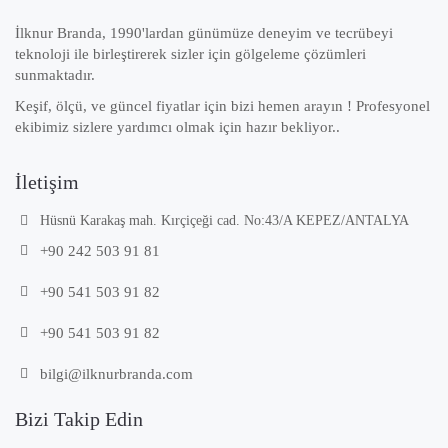
İlknur Branda, 1990'lardan günümüze deneyim ve tecrübeyi
teknoloji ile birleştirerek sizler için gölgeleme çözümleri
sunmaktadır.
Keşif, ölçü, ve güncel fiyatlar için bizi hemen arayın ! Profesyonel
ekibimiz sizlere yardımcı olmak için hazır bekliyor..
İletişim
Hüsnü Karakaş mah. Kırçiçeği cad. No:43/A KEPEZ/ANTALYA
+90 242 503 91 81
+90 541 503 91 82
+90 541 503 91 82
bilgi@ilknurbranda.com
Bizi Takip Edin