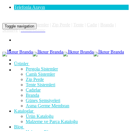
Telefonla Arayın
Pergola
|
Camlı Sistemler
|
Zip Perde
|
Tente
|
Çadır
|
Branda
|
Toggle navigation
Şemsiye
|
Asma Germe
Ürünler
Pergola Sistemler
Camlı Sistemler
Zip Perde
Tente Sistemleri
Çadırlar
Branda
Güneş Şemsiyeleri
Asma Germe Membran
Kataloglar
Ürün Kataloğu
Malzeme ve Parça Kataloğu
Blog