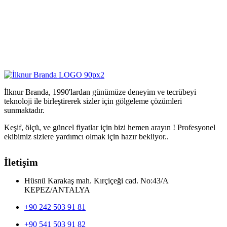
İlknur Branda, 1990'lardan günümüze deneyim ve tecrübeyi
teknoloji ile birleştirerek sizler için gölgeleme çözümleri
sunmaktadır.
Keşif, ölçü, ve güncel fiyatlar için bizi hemen arayın ! Profesyonel
ekibimiz sizlere yardımcı olmak için hazır bekliyor..
İletişim
Hüsnü Karakaş mah. Kırçiçeği cad. No:43/A
KEPEZ/ANTALYA
+90 242 503 91 81
+90 541 503 91 82