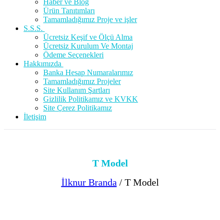
Haber ve Blog
Ürün Tanıtımları
Tamamladığımız Proje ve işler
S.S.S.
Ücretsiz Keşif ve Ölçü Alma
Ücretsiz Kurulum Ve Montaj
Ödeme Seçenekleri
Hakkımızda
Banka Hesap Numaralarımız
Tamamladığımız Projeler
Site Kullanım Şartları
Gizlilik Politikamız ve KVKK
Site Çerez Politikamız
İletişim
T Model
İlknur Branda
/
T Model