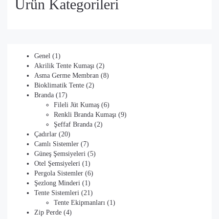
Ürün Kategorileri
1
Genel
1
ürün
2
Akrilik Tente Kumaşı
2
ürün
8
Asma Germe Membran
8
2
ürün
Bioklimatik Tente
2
17
ürün
Branda
17
ürün
6
Fileli Jüt Kumaş
6
ürün
9
Renkli Branda Kumaşı
9
2
ürün
Şeffaf Branda
2
20
ürün
Çadırlar
20
ürün
7
Camlı Sistemler
7
ürün
5
Güneş Şemsiyeleri
5
1
ürün
Otel Şemsiyeleri
1
ürün
6
Pergola Sistemler
6
1
ürün
Şezlong Minderi
1
ürün
21
Tente Sistemleri
21
ürün
1
Tente Ekipmanları
1
4
ürün
Zip Perde
4