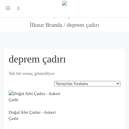
Toggle
deprem çadırı
navigation
İlknur Branda
/
deprem çadırı
deprem çadırı
Tek bir sonuç gösteriliyor
Doğal Afet Çadırı - Askeri
Çadır