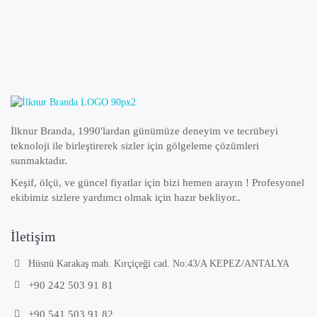
İlknur Branda, 1990'lardan günümüze deneyim ve tecrübeyi
teknoloji ile birleştirerek sizler için gölgeleme çözümleri
sunmaktadır.
Keşif, ölçü, ve güncel fiyatlar için bizi hemen arayın ! Profesyonel
ekibimiz sizlere yardımcı olmak için hazır bekliyor..
İletişim
Hüsnü Karakaş mah. Kırçiçeği cad. No:43/A KEPEZ/ANTALYA
+90 242 503 91 81
+90 541 503 91 82