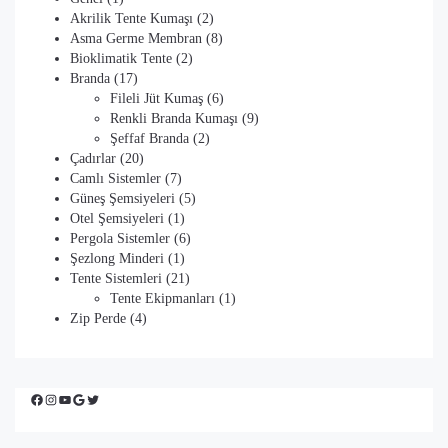
ürün
2
Akrilik Tente Kumaşı
2
ürün
8
Asma Germe Membran
8
2
ürün
Bioklimatik Tente
2
17
ürün
Branda
17
ürün
6
Fileli Jüt Kumaş
6
ürün
9
Renkli Branda Kumaşı
9
2
ürün
Şeffaf Branda
2
20
ürün
Çadırlar
20
ürün
7
Camlı Sistemler
7
ürün
5
Güneş Şemsiyeleri
5
1
ürün
Otel Şemsiyeleri
1
ürün
6
Pergola Sistemler
6
1
ürün
Şezlong Minderi
1
ürün
21
Tente Sistemleri
21
ürün
1
Tente Ekipmanları
1
4
ürün
Zip Perde
4
ürün
Facebook
Instagram
YouTube
Google
Twitter