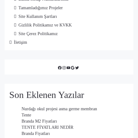
Tamamladığımız Projeler
Site Kullanım Şartları
Gizlilik Politikamız ve KVKK
Site Çerez Politikamız
İletişim
Facebook
Instagram
YouTube
Google
Twitter
Son Eklenen Yazılar
Nurdağı okul projesi asma germe membran
Tente
Branda M2 Fiyatları
TENTE FİYATLARI NEDİR
Branda Fiyatları