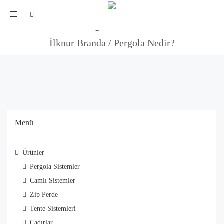
Toggle
Pergola Nedir?
navigation
İlknur Branda
/
Pergola Nedir?
Menü
Ürünler
Pergola Sistemler
Camlı Sistemler
Zip Perde
Tente Sistemleri
Çadırlar