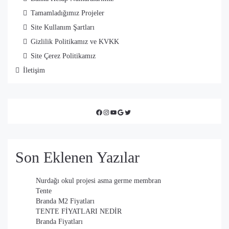
Tamamladığımız Projeler
Site Kullanım Şartları
Gizlilik Politikamız ve KVKK
Site Çerez Politikamız
İletişim
Facebook
Instagram
YouTube
Google
Twitter
Son Eklenen Yazılar
Nurdağı okul projesi asma germe membran
Tente
Branda M2 Fiyatları
TENTE FİYATLARI NEDİR
Branda Fiyatları