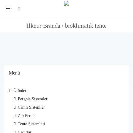
Toggle
bioklimatik tente
navigation
İlknur Branda
/
bioklimatik tente
Menü
Ürünler
Pergola Sistemler
Camlı Sistemler
Zip Perde
Tente Sistemleri
Çadırlar