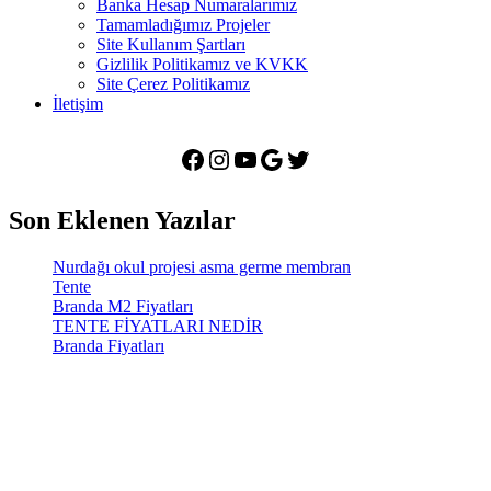
Banka Hesap Numaralarımız
Tamamladığımız Projeler
Site Kullanım Şartları
Gizlilik Politikamız ve KVKK
Site Çerez Politikamız
İletişim
Facebook
Instagram
YouTube
Google
Twitter
Son Eklenen Yazılar
Nurdağı okul projesi asma germe membran
Tente
Branda M2 Fiyatları
TENTE FİYATLARI NEDİR
Branda Fiyatları