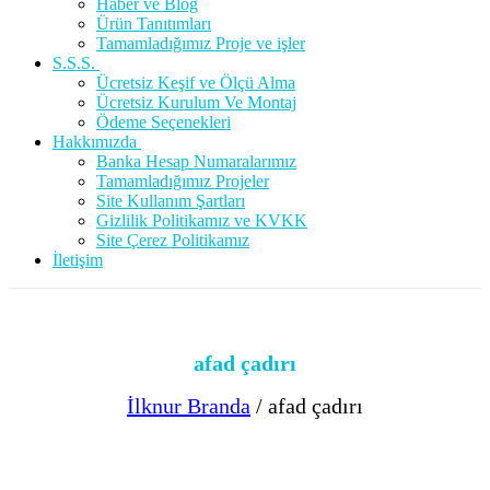
Haber ve Blog
Ürün Tanıtımları
Tamamladığımız Proje ve işler
S.S.S.
Ücretsiz Keşif ve Ölçü Alma
Ücretsiz Kurulum Ve Montaj
Ödeme Seçenekleri
Hakkımızda
Banka Hesap Numaralarımız
Tamamladığımız Projeler
Site Kullanım Şartları
Gizlilik Politikamız ve KVKK
Site Çerez Politikamız
İletişim
afad çadırı
İlknur Branda
/
afad çadırı