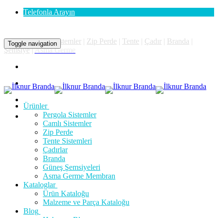
Telefonla Arayın
Pergola
|
Camlı Sistemler
|
Zip Perde
|
Tente
|
Çadır
|
Branda
|
Toggle navigation
Şemsiye
|
Asma Germe
Ürünler
Pergola Sistemler
Camlı Sistemler
Zip Perde
Tente Sistemleri
Çadırlar
Branda
Güneş Şemsiyeleri
Asma Germe Membran
Kataloglar
Ürün Kataloğu
Malzeme ve Parça Kataloğu
Blog