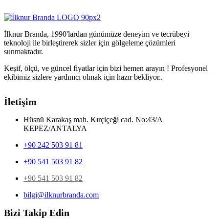
İlknur Branda, 1990'lardan günümüze deneyim ve tecrübeyi
teknoloji ile birleştirerek sizler için gölgeleme çözümleri
sunmaktadır.
Keşif, ölçü, ve güncel fiyatlar için bizi hemen arayın ! Profesyonel
ekibimiz sizlere yardımcı olmak için hazır bekliyor..
İletişim
Hüsnü Karakaş mah. Kırçiçeği cad. No:43/A
KEPEZ/ANTALYA
+90 242 503 91 81
+90 541 503 91 82
+90 541 503 91 82
bilgi@ilknurbranda.com
Bizi Takip Edin