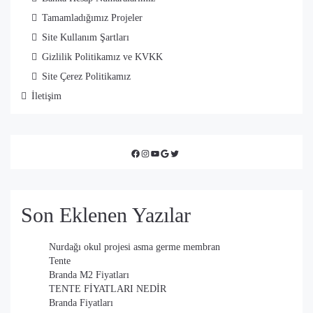
Tamamladığımız Projeler
Site Kullanım Şartları
Gizlilik Politikamız ve KVKK
Site Çerez Politikamız
İletişim
Facebook
Instagram
YouTube
Google
Twitter
Son Eklenen Yazılar
Nurdağı okul projesi asma germe membran
Tente
Branda M2 Fiyatları
TENTE FİYATLARI NEDİR
Branda Fiyatları